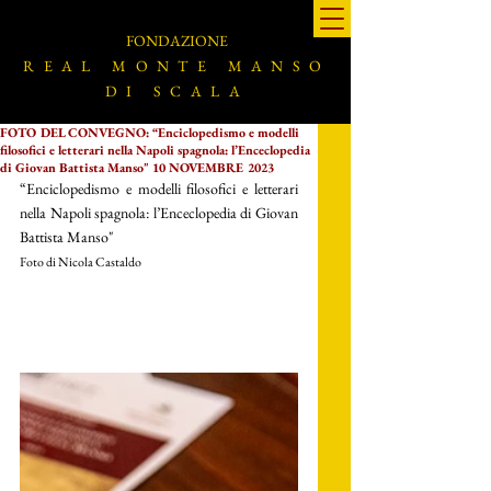
FONDAZIONE
REAL MONTE MANSO
DI SCALA
FOTO DEL CONVEGNO: “Enciclopedismo e modelli
filosofici e letterari nella Napoli spagnola: l’Enceclopedia
di Giovan Battista Manso" 10 NOVEMBRE 2023
“Enciclopedismo e modelli filosofici e letterari 
nella Napoli spagnola: l’Enceclopedia di Giovan 
Battista Manso" 
Foto di Nicola Castaldo