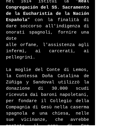
nel 1614 istituì la “
Real
Congregación del SS. Sacramento
de la Eucharistía de la Nación
Española
” con la finalità di
dare soccorso all'indigenza di
onorati spagnoli, fornire una
dote
alle orfane, l'assistenza agli
infermi, ai carcerati, ai
pellegrini.
La moglie del Conte di Lemos,
la Contessa Doña Catalina de
Zúñiga y Sandoval utilizzò la
donazione di 30.000 scudi
ricevuta dai baroni napoletani,
per fondare il Collegio della
Compagnia di Gesù nella caserma
spagnola e una chiesa, nelle
sue vicinanze, che avrebbe
portato il nome di San
Francesco Saverio, nome che