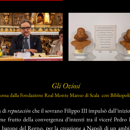
Gli Oziosi
mossa dalla Fondazione Real Monte Manso di Scala con Bibliopolis e
a di
reputación
che il sovrano Filippo III impulsò dall’iniz
e frutto della convergenza d’intenti tra il viceré Pedro
barone del Regno, per la creazione a Napoli di un ambit