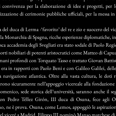
di convivenza per la elaborazione di idee e progetti, per l
realizzazione di cerimonie pubbliche ufficiali, per la messa
a del duca di Lerma -‘favorito’ del re e zio e suocero del v
la Monarchia di Spagna, ricche esperienze diplomatiche, intel
 accademia degli Svegliati era stato sodale di Paolo Reg
 corti nobiliari di potenti aristocratici come Matteo di Capu
ani profondi con Torquato Tasso e trattato Giovan Battista
 in rapporti con Paolo Beni e con Galileo Galilei, delle
la navigazione atlantica. Oltre alla vasta cultura, le doti
irono sicuramente nell’appoggio vicereale alla fondazione 
enico, sede storica dell’università, saranno anche il seg
ré don Pedro Téllez Girón, III duca di Osuna, fece agli
o, ne è prova. Osuna, come Lemos, appoggiò le aspirazioni
del viceré a Madrid, Filippo III nominò Manso marchese di 