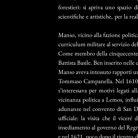
forestieri: si apriva uno spazio 
scientifiche e artistiche, per la 
Manso, vicino alla fazione politic
curriculum militare al servizio del
Come membro della cinquecentesca
Battista Basile. Ben inserito nelle
Manso aveva intessuto rapporti um
Tommaso Campanella. Nel 1610 era
s’interessava per motivi legati al
vicinanza politica a Lemos, influ
adunanze nel convento di San Dom
ufficiale: la visita che il vice
insediamento al governo del Regn
e nel 1621, poco dopo il rientro 