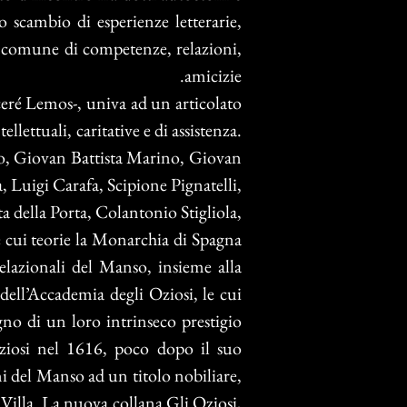
o scambio di esperienze letterarie,
 in comune di competenze, relazioni,
amicizie.
iceré Lemos-, univa ad un articolato
lettuali, caritative e di assistenza.
io, Giovan Battista Marino, Giovan
a, Luigi Carafa, Scipione Pignatelli,
 della Porta, Colantonio Stigliola,
 cui teorie la Monarchia di Spagna
 relazionali del Manso, insieme alla
dell’Accademia degli Oziosi, le cui
no di un loro intrinseco prestigio
 Oziosi nel 1616, poco dopo il suo
 del Manso ad un titolo nobiliare,
Villa.
La nuova collana Gli Oziosi,