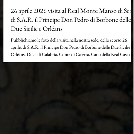
zio
26 aprile 2026 visita al Real Monte Manso di Scal
di S.A.R. il Principe Don Pedro di Borbone delle
Due Sicilie e Orléans
Pubblichiamo le foto della visita nella nostra sede, dello scorso 26
aprile, di S.A.R. il Principe Don Pedro di Borbone delle Due Sicilie e
Orléans, Duca di Calabria, Conte di Caserta, Capo della Real Casa de
Due Sicilie, Gran Maestro del Sacro Militare Ordine Costantiniano d
San Giorgio. Vogliamo condividere il messaggio che S.A.R. ha volut
lasciare al Governo del Monte Manso “La mia gratitudine per il
magnifico lavoro che la Fondazione Real Monte Manso di Scala svolg