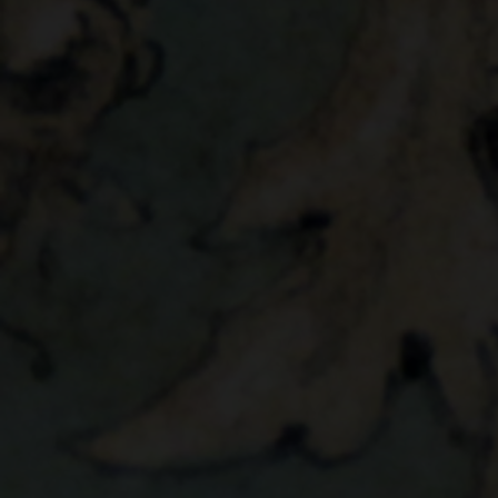
Nato. In apertura, il Governatore Decano uscente, Duca Don Igna
Frezza di San Felice ha voluto rendere omaggio al compianto Conte
delle Pas