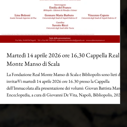
Martedì 14 aprile 2026 ore 16,30 Cappella Real
Monte Manso di Scala
La Fondazione Real Monte Manso di Scala e Bibliopolis sono lieti di
invitarVi martedì 14 aprile 2026 ore 16.30 presso la Cappella
dell'Immacolata alla presentazione dei volumi: Giovan Battista Manso,
Enceclopedia, a cura di Giovanni De Vita, Napoli, Bibliopolis, 2025. e
L’Enceclopedia di Giovan Battista Manso. Enciclopedismo e modelli
filosofici e letterari nella Napoli spagnola, a cura di Saverio Ricci e
Pietro Giulio Riga, Napoli, Bibliopolis, 2025. La presentazione sarà ap