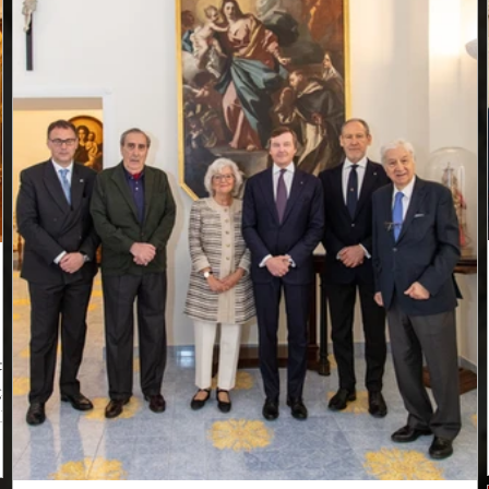
te
gna
l
lla