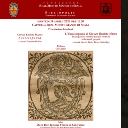
Vita, Napoli, Bibliopolis, 2025 e L’Enceclopedia di Giovan Battista
a
Manso. Enciclopedismo e modelli filosofici e letterari nella Napoli
spagnola, a cura di Saverio Ricci e Pietro Giulio Riga, Napoli,
Bibliopolis, 20
lle
i
o
e