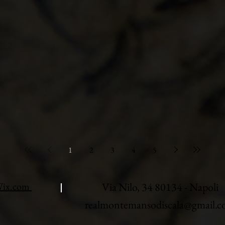
1
2
3
4
5
ix.com
Via Nilo, 34 80134 - Napoli
realmontemansodiscala@gmail.